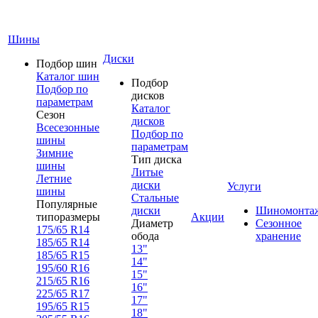
Шины
Диски
Подбор шин
Каталог шин
Подбор
Подбор по
дисков
параметрам
Каталог
Сезон
дисков
Всесезонные
Подбор по
шины
параметрам
Зимние
Тип диска
шины
Литые
Летние
диски
Услуги
шины
Стальные
Популярные
диски
Шиномонта
типоразмеры
Акции
Диаметр
Сезонное
175/65 R14
обода
хранение
185/65 R14
13"
185/65 R15
14"
195/60 R16
15"
215/65 R16
16"
225/65 R17
17"
195/65 R15
18"