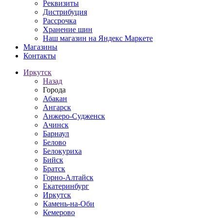
Реквизиты
Дистрибуция
Рассрочка
Хранение шин
Наш магазин на Яндекс Маркете
Магазины
Контакты
Иркутск
Назад
Города
Абакан
Ангарск
Анжеро-Судженск
Ачинск
Барнаул
Белово
Белокуриха
Бийск
Братск
Горно-Алтайск
Екатеринбург
Иркутск
Камень-на-Оби
Кемерово