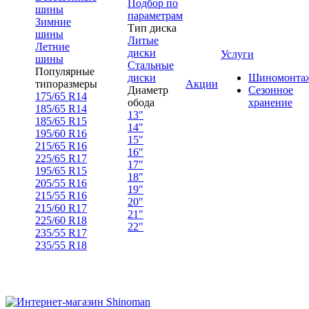
Подбор по
шины
параметрам
Зимние
Тип диска
шины
Литые
Летние
диски
Услуги
шины
Стальные
Популярные
диски
Шиномонта
типоразмеры
Акции
Диаметр
Сезонное
175/65 R14
обода
хранение
185/65 R14
13"
185/65 R15
14"
195/60 R16
15"
215/65 R16
16"
225/65 R17
17"
195/65 R15
18"
205/55 R16
19"
215/55 R16
20"
215/60 R17
21"
225/60 R18
22"
235/55 R17
235/55 R18