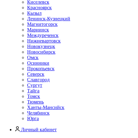
Киселевск
Красноярск
Кызыл
Ленинск-Кузнецкий
Магнитогорск
Мариинск
Междуреченск
Нижневартовск
Новокузнецк
Новосибирск
Омск
Осинники
Прокопьевск
Северск
Славгород
Сургут
Тайга
Томск
Тюмень
Ханты-Мансийск
Челябинск
Юрга
Личный кабинет