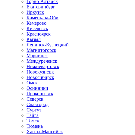
Горно-Алтайск
Екатеринбург
Иркутск
Камень-на-Оби
Кемерово
Киселевск
Красноярск
Кызыл
Ленинск-Кузнецкий
Магнитогорск
Мариинск
Междуреченск
Нижневартовск
Новокузнецк
Новосибирск
Омск
Осинники
Прокопьевск
Северск
Славгород
Сургут
Тайга
Томск
Тюмень
Ханты-Мансийск