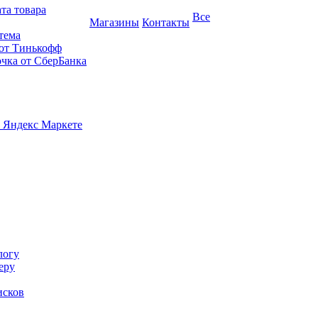
та товара
Все
Магазины
Контакты
тема
 от Тинькофф
очка от СберБанка
 Яндекс Маркете
логу
еру
исков