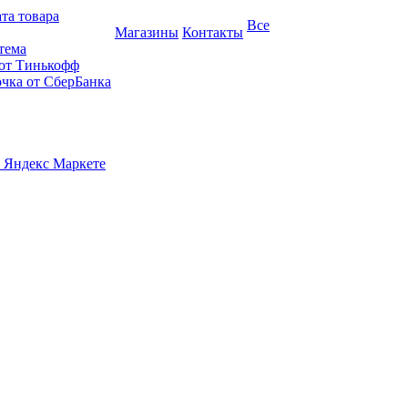
та товара
Все
Магазины
Контакты
тема
 от Тинькофф
очка от СберБанка
 Яндекс Маркете