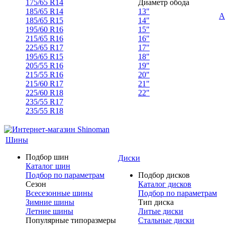
175/65 R14
Диаметр обода
185/65 R14
13"
А
185/65 R15
14"
195/60 R16
15"
215/65 R16
16"
225/65 R17
17"
195/65 R15
18"
205/55 R16
19"
215/55 R16
20"
215/60 R17
21"
225/60 R18
22"
235/55 R17
235/55 R18
Шины
Подбор шин
Диски
Каталог шин
Подбор по параметрам
Подбор дисков
Сезон
Каталог дисков
Всесезонные шины
Подбор по параметрам
Зимние шины
Тип диска
Летние шины
Литые диски
Популярные типоразмеры
Стальные диски