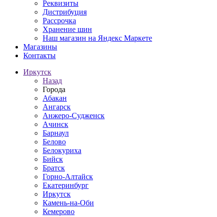
Реквизиты
Дистрибуция
Рассрочка
Хранение шин
Наш магазин на Яндекс Маркете
Магазины
Контакты
Иркутск
Назад
Города
Абакан
Ангарск
Анжеро-Судженск
Ачинск
Барнаул
Белово
Белокуриха
Бийск
Братск
Горно-Алтайск
Екатеринбург
Иркутск
Камень-на-Оби
Кемерово