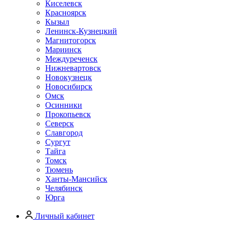
Киселевск
Красноярск
Кызыл
Ленинск-Кузнецкий
Магнитогорск
Мариинск
Междуреченск
Нижневартовск
Новокузнецк
Новосибирск
Омск
Осинники
Прокопьевск
Северск
Славгород
Сургут
Тайга
Томск
Тюмень
Ханты-Мансийск
Челябинск
Юрга
Личный кабинет