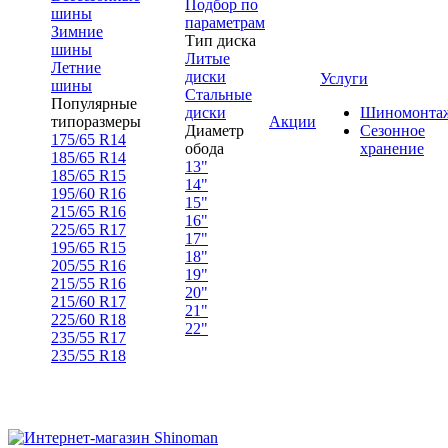
Подбор по
шины
параметрам
Зимние
Тип диска
шины
Литые
Летние
диски
Услуги
шины
Стальные
Популярные
диски
Шиномонта
типоразмеры
Акции
Диаметр
Сезонное
175/65 R14
обода
хранение
185/65 R14
13"
185/65 R15
14"
195/60 R16
15"
215/65 R16
16"
225/65 R17
17"
195/65 R15
18"
205/55 R16
19"
215/55 R16
20"
215/60 R17
21"
225/60 R18
22"
235/55 R17
235/55 R18