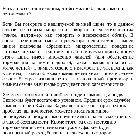
Есть ли всесезонные шины, чтобы можно было и зимой и
летом ездить?
Если Вы говорите о нешипуемой зимней шине, то в данном
случае не совсем корректно говорить о «всесезонности»
(также, например, как говорить о всесезонной обуви). В
состав резиновой смеси протектора нешипуемой зимней
шины включены абразивные микрочастицы поведение
которых похоже на действие шипа в шипуемых шинах, кроме
этого шина имеет множество ламелей (для обеспечение
торможения на зимней дороге), также зимняя шина всегда
мягче летней ( в зимнем сезоне стираемость не так важна, как
в летнем). Таким образом зимняя нешипуемая шина в летнем
сезоне быстрее изнашивается, а изношенный протектор в
зимнем сезоне значительно ухудшает свои характеристики
Хочется сэкономить и приобрести один комплект, а не два
Экономия будет достаточно условной. Средний срок службы
комплекта шин 3-4 года. За два летних сезона, при средних
пробегах, вы полностью можете износить зимнюю
нешипуемую шину, и зимой будете ездить на «лысых» шинах
в ущерб безопасности. Кроме этого, за счет постоянно
торможения зимней шины на сухом асфальте, будет
повышенный расход бензина, а «овёс» нынче дорог.