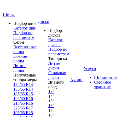
Шины
Диски
Подбор шин
Каталог шин
Подбор
Подбор по
дисков
параметрам
Каталог
Сезон
дисков
Всесезонные
Подбор по
шины
параметрам
Зимние
Тип диска
шины
Литые
Летние
диски
Услуги
шины
Стальные
Популярные
диски
Шиномонта
типоразмеры
Акции
Диаметр
Сезонное
175/65 R14
обода
хранение
185/65 R14
13"
185/65 R15
14"
195/60 R16
15"
215/65 R16
16"
225/65 R17
17"
195/65 R15
18"