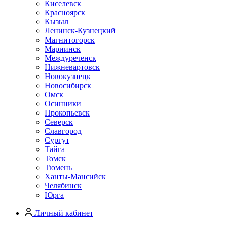
Киселевск
Красноярск
Кызыл
Ленинск-Кузнецкий
Магнитогорск
Мариинск
Междуреченск
Нижневартовск
Новокузнецк
Новосибирск
Омск
Осинники
Прокопьевск
Северск
Славгород
Сургут
Тайга
Томск
Тюмень
Ханты-Мансийск
Челябинск
Юрга
Личный кабинет