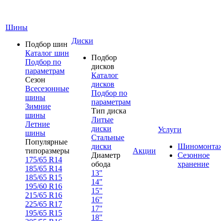
Шины
Диски
Подбор шин
Каталог шин
Подбор
Подбор по
дисков
параметрам
Каталог
Сезон
дисков
Всесезонные
Подбор по
шины
параметрам
Зимние
Тип диска
шины
Литые
Летние
диски
Услуги
шины
Стальные
Популярные
диски
Шиномонта
типоразмеры
Акции
Диаметр
Сезонное
175/65 R14
обода
хранение
185/65 R14
13"
185/65 R15
14"
195/60 R16
15"
215/65 R16
16"
225/65 R17
17"
195/65 R15
18"