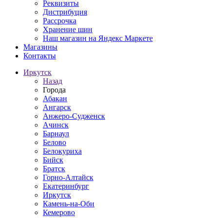
Реквизиты
Дистрибуция
Рассрочка
Хранение шин
Наш магазин на Яндекс Маркете
Магазины
Контакты
Иркутск
Назад
Города
Абакан
Ангарск
Анжеро-Судженск
Ачинск
Барнаул
Белово
Белокуриха
Бийск
Братск
Горно-Алтайск
Екатеринбург
Иркутск
Камень-на-Оби
Кемерово