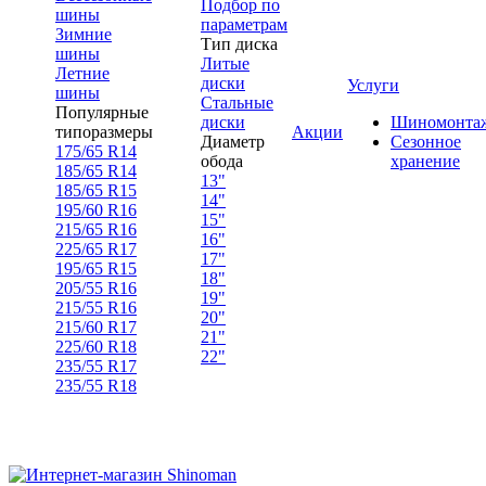
Подбор по
шины
параметрам
Зимние
Тип диска
шины
Литые
Летние
диски
Услуги
шины
Стальные
Популярные
диски
Шиномонта
типоразмеры
Акции
Диаметр
Сезонное
175/65 R14
обода
хранение
185/65 R14
13"
185/65 R15
14"
195/60 R16
15"
215/65 R16
16"
225/65 R17
17"
195/65 R15
18"
205/55 R16
19"
215/55 R16
20"
215/60 R17
21"
225/60 R18
22"
235/55 R17
235/55 R18