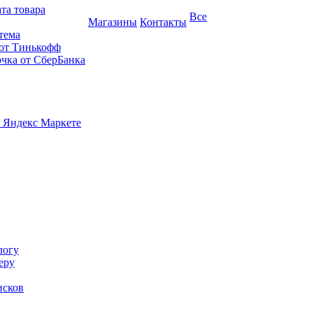
та товара
Все
Магазины
Контакты
тема
 от Тинькофф
очка от СберБанка
 Яндекс Маркете
логу
еру
исков