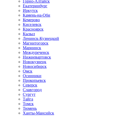
Горно-Алтайск
Екатеринбург
Иркутск
Камень-на-Оби
Кемерово
Киселевск
Красноярск
Кызыл
Ленинск-Кузнецкий
Магнитогорск
Мариинск
Междуреченск
Нижневартовск
Новокузнецк
Новосибирск
Омск
Осинники
Прокопьевск
Северск
Славгород
Сургут
Тайга
Томск
Тюмень
Ханты-Мансийск