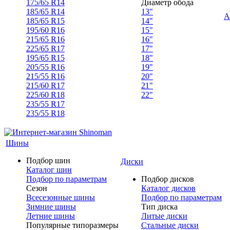
175/65 R14
Диаметр обода
185/65 R14
13"
А
185/65 R15
14"
195/60 R16
15"
215/65 R16
16"
225/65 R17
17"
195/65 R15
18"
205/55 R16
19"
215/55 R16
20"
215/60 R17
21"
225/60 R18
22"
235/55 R17
235/55 R18
Шины
Подбор шин
Диски
Каталог шин
Подбор по параметрам
Подбор дисков
Сезон
Каталог дисков
Всесезонные шины
Подбор по параметрам
Зимние шины
Тип диска
Летние шины
Литые диски
Популярные типоразмеры
Стальные диски