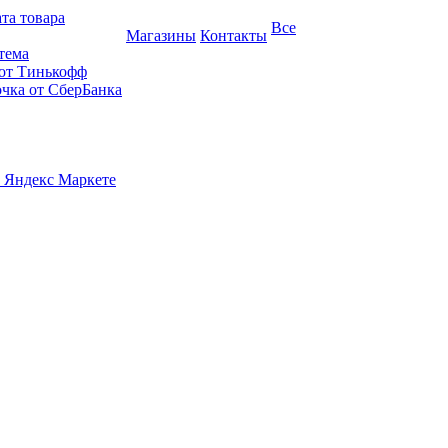
та товара
Все
Магазины
Контакты
тема
 от Тинькофф
очка от СберБанка
 Яндекс Маркете