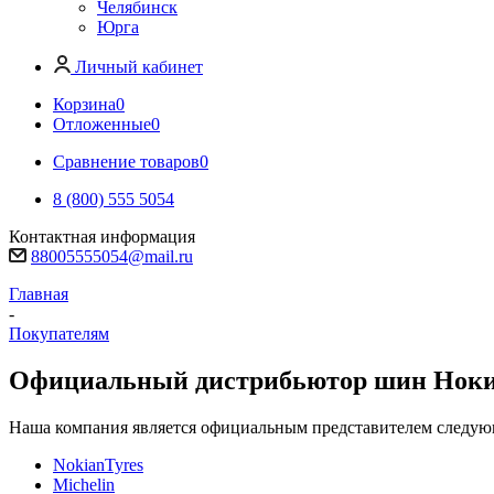
Челябинск
Юрга
Личный кабинет
Корзина
0
Отложенные
0
Сравнение товаров
0
8 (800) 555 5054
Контактная информация
88005555054@mail.ru
Главная
-
Покупателям
Официальный дистрибьютор шин Нокиа
Наша компания является официальным представителем следую
NokianTyres
Michelin