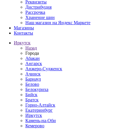
Реквизиты
Дистрибуция
Рассрочка
Хранение шин
Наш магазин на Яндекс Маркете
Магазины
Контакты
Иркутск
Назад
Города
Абакан
Ангарск
Анжеро-Судженск
Ачинск
Барнаул
Белово
Белокуриха
Бийск
Братск
Горно-Алтайск
Екатеринбург
Иркутск
Камень-на-Оби
Кемерово