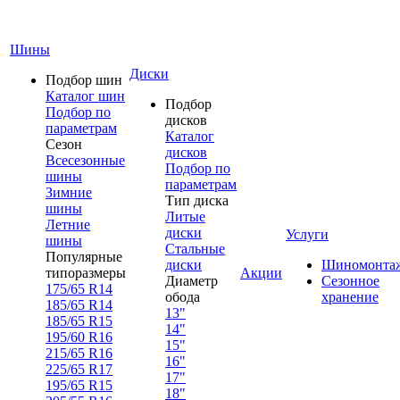
Шины
Диски
Подбор шин
Каталог шин
Подбор
Подбор по
дисков
параметрам
Каталог
Сезон
дисков
Всесезонные
Подбор по
шины
параметрам
Зимние
Тип диска
шины
Литые
Летние
диски
Услуги
шины
Стальные
Популярные
диски
Шиномонта
типоразмеры
Акции
Диаметр
Сезонное
175/65 R14
обода
хранение
185/65 R14
13"
185/65 R15
14"
195/60 R16
15"
215/65 R16
16"
225/65 R17
17"
195/65 R15
18"