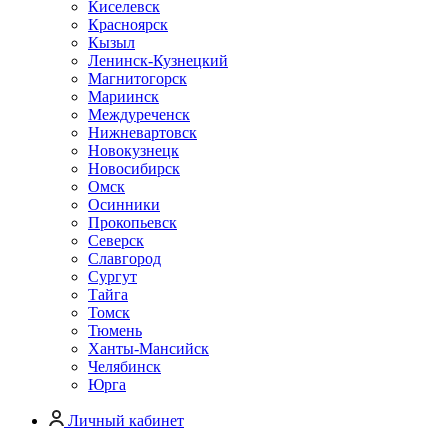
Киселевск
Красноярск
Кызыл
Ленинск-Кузнецкий
Магнитогорск
Мариинск
Междуреченск
Нижневартовск
Новокузнецк
Новосибирск
Омск
Осинники
Прокопьевск
Северск
Славгород
Сургут
Тайга
Томск
Тюмень
Ханты-Мансийск
Челябинск
Юрга
Личный кабинет