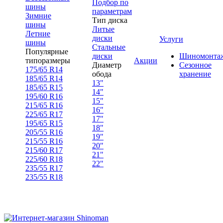
Подбор по
шины
параметрам
Зимние
Тип диска
шины
Литые
Летние
диски
Услуги
шины
Стальные
Популярные
диски
Шиномонта
типоразмеры
Акции
Диаметр
Сезонное
175/65 R14
обода
хранение
185/65 R14
13"
185/65 R15
14"
195/60 R16
15"
215/65 R16
16"
225/65 R17
17"
195/65 R15
18"
205/55 R16
19"
215/55 R16
20"
215/60 R17
21"
225/60 R18
22"
235/55 R17
235/55 R18