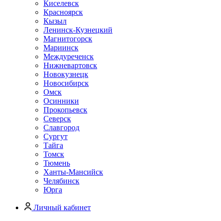
Киселевск
Красноярск
Кызыл
Ленинск-Кузнецкий
Магнитогорск
Мариинск
Междуреченск
Нижневартовск
Новокузнецк
Новосибирск
Омск
Осинники
Прокопьевск
Северск
Славгород
Сургут
Тайга
Томск
Тюмень
Ханты-Мансийск
Челябинск
Юрга
Личный кабинет