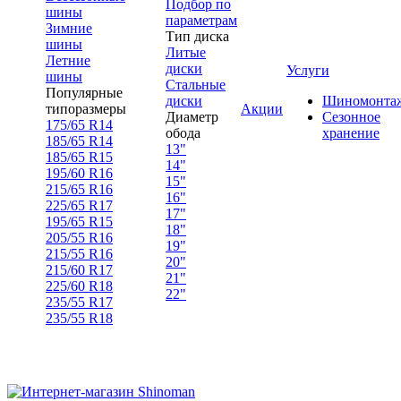
Подбор по
шины
параметрам
Зимние
Тип диска
шины
Литые
Летние
диски
Услуги
шины
Стальные
Популярные
диски
Шиномонта
типоразмеры
Акции
Диаметр
Сезонное
175/65 R14
обода
хранение
185/65 R14
13"
185/65 R15
14"
195/60 R16
15"
215/65 R16
16"
225/65 R17
17"
195/65 R15
18"
205/55 R16
19"
215/55 R16
20"
215/60 R17
21"
225/60 R18
22"
235/55 R17
235/55 R18