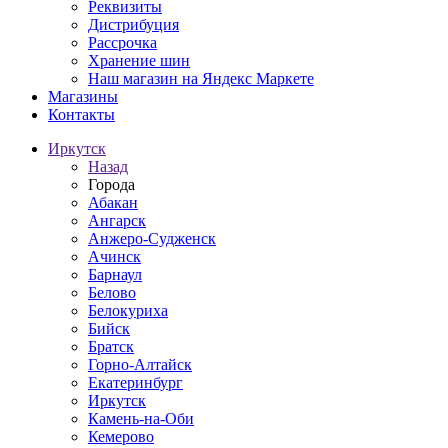
Реквизиты
Дистрибуция
Рассрочка
Хранение шин
Наш магазин на Яндекс Маркете
Магазины
Контакты
Иркутск
Назад
Города
Абакан
Ангарск
Анжеро-Судженск
Ачинск
Барнаул
Белово
Белокуриха
Бийск
Братск
Горно-Алтайск
Екатеринбург
Иркутск
Камень-на-Оби
Кемерово