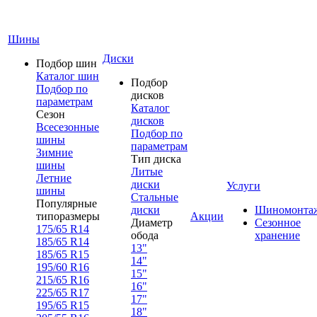
Шины
Диски
Подбор шин
Каталог шин
Подбор
Подбор по
дисков
параметрам
Каталог
Сезон
дисков
Всесезонные
Подбор по
шины
параметрам
Зимние
Тип диска
шины
Литые
Летние
диски
Услуги
шины
Стальные
Популярные
диски
Шиномонта
типоразмеры
Акции
Диаметр
Сезонное
175/65 R14
обода
хранение
185/65 R14
13"
185/65 R15
14"
195/60 R16
15"
215/65 R16
16"
225/65 R17
17"
195/65 R15
18"