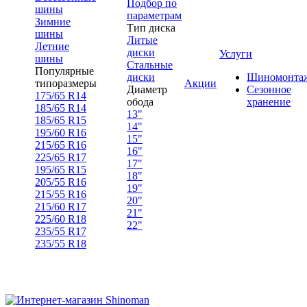
Подбор по
шины
параметрам
Зимние
Тип диска
шины
Литые
Летние
диски
Услуги
шины
Стальные
Популярные
диски
Шиномонта
типоразмеры
Акции
Диаметр
Сезонное
175/65 R14
обода
хранение
185/65 R14
13"
185/65 R15
14"
195/60 R16
15"
215/65 R16
16"
225/65 R17
17"
195/65 R15
18"
205/55 R16
19"
215/55 R16
20"
215/60 R17
21"
225/60 R18
22"
235/55 R17
235/55 R18