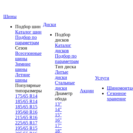
Шины
Диски
Подбор шин
Каталог шин
Подбор
Подбор по
дисков
параметрам
Каталог
Сезон
дисков
Всесезонные
Подбор по
шины
параметрам
Зимние
Тип диска
шины
Литые
Летние
диски
Услуги
шины
Стальные
Популярные
диски
Шиномонта
типоразмеры
Акции
Диаметр
Сезонное
175/65 R14
обода
хранение
185/65 R14
13"
185/65 R15
14"
195/60 R16
15"
215/65 R16
16"
225/65 R17
17"
195/65 R15
18"