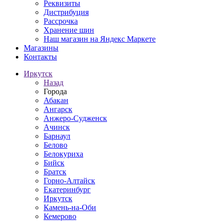
Реквизиты
Дистрибуция
Рассрочка
Хранение шин
Наш магазин на Яндекс Маркете
Магазины
Контакты
Иркутск
Назад
Города
Абакан
Ангарск
Анжеро-Судженск
Ачинск
Барнаул
Белово
Белокуриха
Бийск
Братск
Горно-Алтайск
Екатеринбург
Иркутск
Камень-на-Оби
Кемерово