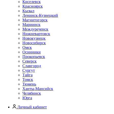
Киселевск
Красноярск
Кызыл
Ленинск-Кузнецкий
Магнитогорск
Мариинск
Междуреченск
Нижневартовск
Новокузнецк
Новосибирск
Омск
Осинники
Прокопьевск
Северск
Славгород
Сургут
Тайга
Томск
Тюмень
Ханты-Мансийск
Челябинск
Юрга
Личный кабинет