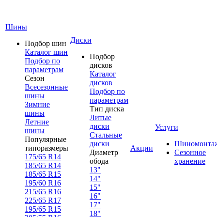
Шины
Диски
Подбор шин
Каталог шин
Подбор
Подбор по
дисков
параметрам
Каталог
Сезон
дисков
Всесезонные
Подбор по
шины
параметрам
Зимние
Тип диска
шины
Литые
Летние
диски
Услуги
шины
Стальные
Популярные
диски
Шиномонта
типоразмеры
Акции
Диаметр
Сезонное
175/65 R14
обода
хранение
185/65 R14
13"
185/65 R15
14"
195/60 R16
15"
215/65 R16
16"
225/65 R17
17"
195/65 R15
18"