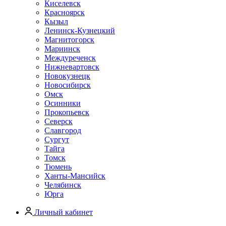
Киселевск
Красноярск
Кызыл
Ленинск-Кузнецкий
Магнитогорск
Мариинск
Междуреченск
Нижневартовск
Новокузнецк
Новосибирск
Омск
Осинники
Прокопьевск
Северск
Славгород
Сургут
Тайга
Томск
Тюмень
Ханты-Мансийск
Челябинск
Юрга
Личный кабинет