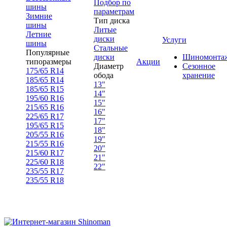
Подбор по
шины
параметрам
Зимние
Тип диска
шины
Литые
Летние
диски
Услуги
шины
Стальные
Популярные
диски
Шиномонта
типоразмеры
Акции
Диаметр
Сезонное
175/65 R14
обода
хранение
185/65 R14
13"
185/65 R15
14"
195/60 R16
15"
215/65 R16
16"
225/65 R17
17"
195/65 R15
18"
205/55 R16
19"
215/55 R16
20"
215/60 R17
21"
225/60 R18
22"
235/55 R17
235/55 R18