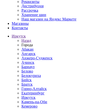
Реквизиты
Дистрибуция
Рассрочка
Хранение шин
Наш магазин на Яндекс Маркете
Магазины
Контакты
Иркутск
Назад
Города
Абакан
Ангарск
Анжеро-Судженск
Ачинск
Барнаул
Белово
Белокуриха
Бийск
Братск
Горно-Алтайск
Екатеринбург
Иркутск
Камень-на-Оби
Кемерово