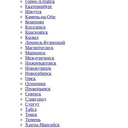
Горно-Алтайск
Екатеринбург
Иркутск
Камень-на-Оби
Кемерово
Киселевск
Красноярск
Кызыл
Ленинск-Кузнецкий
Магнитогорск
Мариинск
Междуреченск
Нижневартовск
Новокузнецк
Новосибирск
Омск
Осинники
Прокопьевск
Северск
Славгород
Сургут
Тайга
Томск
Тюмень
Ханты-Мансийск