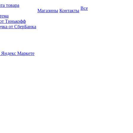
та товара
Все
Магазины
Контакты
тема
 от Тинькофф
очка от СберБанка
 Яндекс Маркете