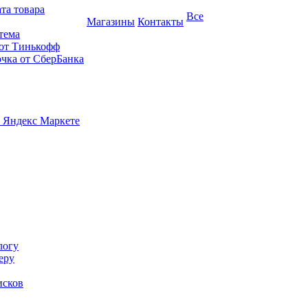
та товара
Все
Магазины
Контакты
тема
 от Тинькофф
очка от СберБанка
 Яндекс Маркете
логу
еру
исков