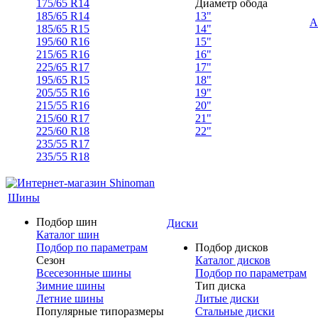
175/65 R14
Диаметр обода
185/65 R14
13"
А
185/65 R15
14"
195/60 R16
15"
215/65 R16
16"
225/65 R17
17"
195/65 R15
18"
205/55 R16
19"
215/55 R16
20"
215/60 R17
21"
225/60 R18
22"
235/55 R17
235/55 R18
Шины
Подбор шин
Диски
Каталог шин
Подбор по параметрам
Подбор дисков
Сезон
Каталог дисков
Всесезонные шины
Подбор по параметрам
Зимние шины
Тип диска
Летние шины
Литые диски
Популярные типоразмеры
Стальные диски