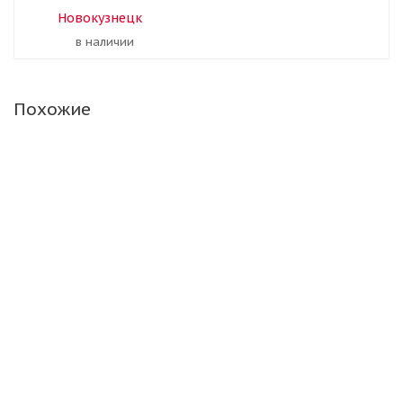
Новокузнецк
В наличии
Похожие
Ханкук 175/65/14C 90/88T Winter i*Pike LT RW09 Ш.
Нет в наличии