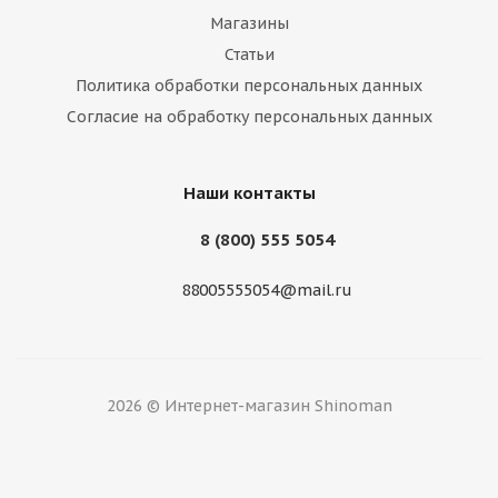
Магазины
Статьи
Политика обработки персональных данных
Mazzini 175/65/14 86T Ice Leopard Ш. XL
Согласие на обработку персональных данных
Нет в наличии
Наши контакты
8 (800) 555 5054
88005555054@mail.ru
2026 © Интернет-магазин Shinoman
GT Radial 175/65/14 82T Champiro WinterPro 2 Ш.
Нет в наличии