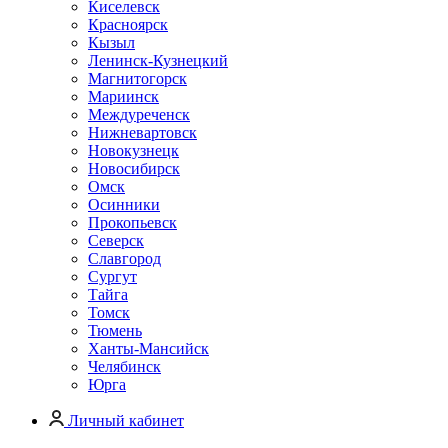
Киселевск
Красноярск
Кызыл
Ленинск-Кузнецкий
Магнитогорск
Мариинск
Междуреченск
Нижневартовск
Новокузнецк
Новосибирск
Омск
Осинники
Прокопьевск
Северск
Славгород
Сургут
Тайга
Томск
Тюмень
Ханты-Мансийск
Челябинск
Юрга
Личный кабинет