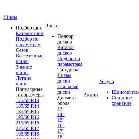
Шины
Диски
Подбор шин
Каталог шин
Подбор
Подбор по
дисков
параметрам
Каталог
Сезон
дисков
Всесезонные
Подбор по
шины
параметрам
Зимние
Тип диска
шины
Литые
Летние
диски
Услуги
шины
Стальные
Популярные
диски
Шиномонта
типоразмеры
Акции
Диаметр
Сезонное
175/65 R14
обода
хранение
185/65 R14
13"
185/65 R15
14"
195/60 R16
15"
215/65 R16
16"
225/65 R17
17"
195/65 R15
18"