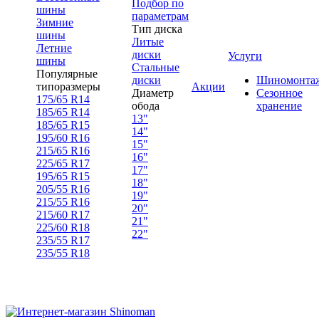
Подбор по
шины
параметрам
Зимние
Тип диска
шины
Литые
Летние
диски
Услуги
шины
Стальные
Популярные
диски
Шиномонта
типоразмеры
Акции
Диаметр
Сезонное
175/65 R14
обода
хранение
185/65 R14
13"
185/65 R15
14"
195/60 R16
15"
215/65 R16
16"
225/65 R17
17"
195/65 R15
18"
205/55 R16
19"
215/55 R16
20"
215/60 R17
21"
225/60 R18
22"
235/55 R17
235/55 R18