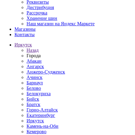
Реквизиты
Дистрибуция
Рассрочка
Хранение шин
Наш магазин на Яндекс Маркете
Магазины
Контакты
Иркутск
Назад
Города
Абакан
Ангарск
Анжеро-Судженск
Ачинск
Барнаул
Белово
Белокуриха
Бийск
Братск
Горно-Алтайск
Екатеринбург
Иркутск
Камень-на-Оби
Кемерово