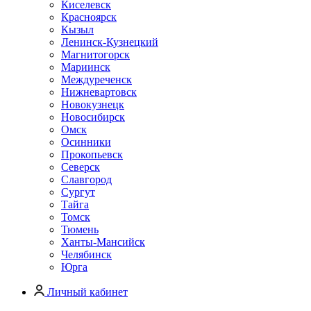
Киселевск
Красноярск
Кызыл
Ленинск-Кузнецкий
Магнитогорск
Мариинск
Междуреченск
Нижневартовск
Новокузнецк
Новосибирск
Омск
Осинники
Прокопьевск
Северск
Славгород
Сургут
Тайга
Томск
Тюмень
Ханты-Мансийск
Челябинск
Юрга
Личный кабинет