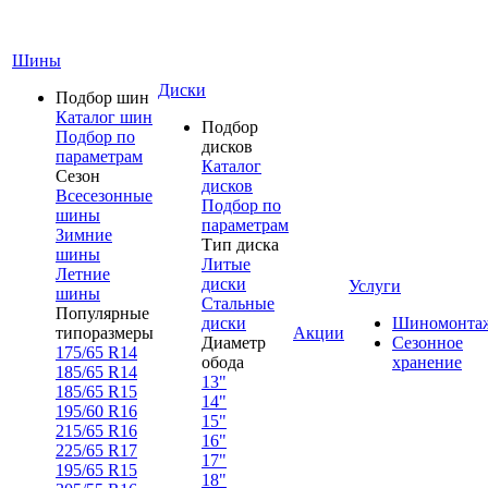
Шины
Диски
Подбор шин
Каталог шин
Подбор
Подбор по
дисков
параметрам
Каталог
Сезон
дисков
Всесезонные
Подбор по
шины
параметрам
Зимние
Тип диска
шины
Литые
Летние
диски
Услуги
шины
Стальные
Популярные
диски
Шиномонта
типоразмеры
Акции
Диаметр
Сезонное
175/65 R14
обода
хранение
185/65 R14
13"
185/65 R15
14"
195/60 R16
15"
215/65 R16
16"
225/65 R17
17"
195/65 R15
18"