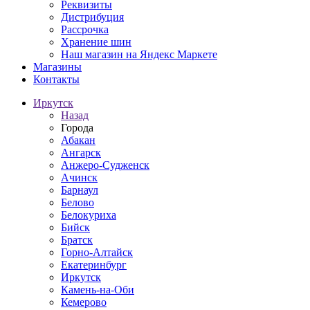
Реквизиты
Дистрибуция
Рассрочка
Хранение шин
Наш магазин на Яндекс Маркете
Магазины
Контакты
Иркутск
Назад
Города
Абакан
Ангарск
Анжеро-Судженск
Ачинск
Барнаул
Белово
Белокуриха
Бийск
Братск
Горно-Алтайск
Екатеринбург
Иркутск
Камень-на-Оби
Кемерово