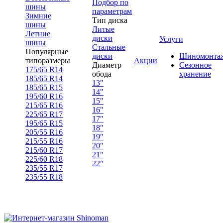
Подбор по
шины
параметрам
Зимние
Тип диска
шины
Литые
Летние
диски
Услуги
шины
Стальные
Популярные
диски
Шиномонта
типоразмеры
Акции
Диаметр
Сезонное
175/65 R14
обода
хранение
185/65 R14
13"
185/65 R15
14"
195/60 R16
15"
215/65 R16
16"
225/65 R17
17"
195/65 R15
18"
205/55 R16
19"
215/55 R16
20"
215/60 R17
21"
225/60 R18
22"
235/55 R17
235/55 R18