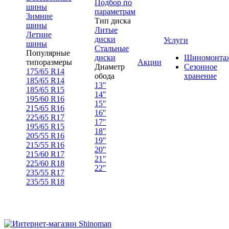
Подбор по
шины
параметрам
Зимние
Тип диска
шины
Литые
Летние
диски
Услуги
шины
Стальные
Популярные
диски
Шиномонта
типоразмеры
Акции
Диаметр
Сезонное
175/65 R14
обода
хранение
185/65 R14
13"
185/65 R15
14"
195/60 R16
15"
215/65 R16
16"
225/65 R17
17"
195/65 R15
18"
205/55 R16
19"
215/55 R16
20"
215/60 R17
21"
225/60 R18
22"
235/55 R17
235/55 R18