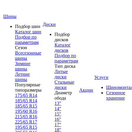
Шины
Диски
Подбор шин
Каталог шин
Подбор
Подбор по
дисков
параметрам
Каталог
Сезон
дисков
Всесезонные
Подбор по
шины
параметрам
Зимние
Тип диска
шины
Литые
Летние
диски
Услуги
шины
Стальные
Популярные
диски
Шиномонта
типоразмеры
Акции
Диаметр
Сезонное
175/65 R14
обода
хранение
185/65 R14
13"
185/65 R15
14"
195/60 R16
15"
215/65 R16
16"
225/65 R17
17"
195/65 R15
18"