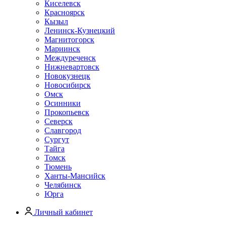
Киселевск
Красноярск
Кызыл
Ленинск-Кузнецкий
Магнитогорск
Мариинск
Междуреченск
Нижневартовск
Новокузнецк
Новосибирск
Омск
Осинники
Прокопьевск
Северск
Славгород
Сургут
Тайга
Томск
Тюмень
Ханты-Мансийск
Челябинск
Юрга
Личный кабинет