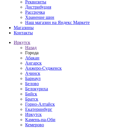
Реквизиты
Дистрибуция
Рассрочка
Хранение шин
Наш магазин на Яндекс Маркете
Магазины
Контакты
Иркутск
Назад
Города
Абакан
Ангарск
Анжеро-Судженск
Ачинск
Барнаул
Белово
Белокуриха
Бийск
Братск
Горно-Алтайск
Екатеринбург
Иркутск
Камень-на-Оби
Кемерово