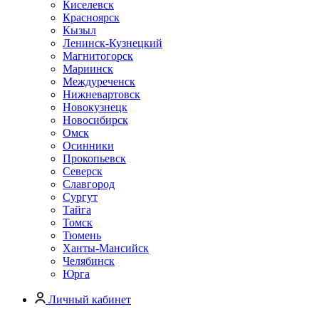
Киселевск
Красноярск
Кызыл
Ленинск-Кузнецкий
Магнитогорск
Мариинск
Междуреченск
Нижневартовск
Новокузнецк
Новосибирск
Омск
Осинники
Прокопьевск
Северск
Славгород
Сургут
Тайга
Томск
Тюмень
Ханты-Мансийск
Челябинск
Юрга
Личный кабинет