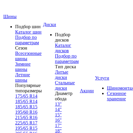
Шины
Диски
Подбор шин
Каталог шин
Подбор
Подбор по
дисков
параметрам
Каталог
Сезон
дисков
Всесезонные
Подбор по
шины
параметрам
Зимние
Тип диска
шины
Литые
Летние
диски
Услуги
шины
Стальные
Популярные
диски
Шиномонта
типоразмеры
Акции
Диаметр
Сезонное
175/65 R14
обода
хранение
185/65 R14
13"
185/65 R15
14"
195/60 R16
15"
215/65 R16
16"
225/65 R17
17"
195/65 R15
18"