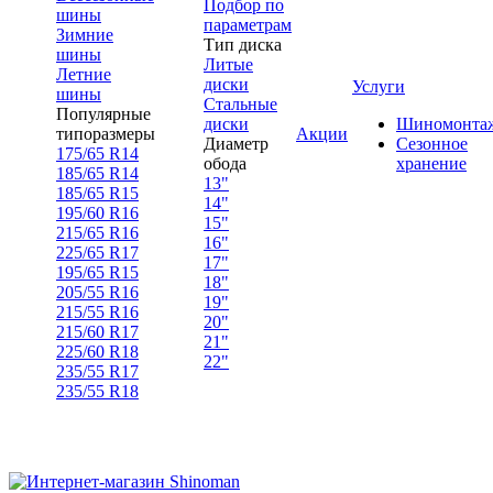
Подбор по
шины
параметрам
Зимние
Тип диска
шины
Литые
Летние
диски
Услуги
шины
Стальные
Популярные
диски
Шиномонта
типоразмеры
Акции
Диаметр
Сезонное
175/65 R14
обода
хранение
185/65 R14
13"
185/65 R15
14"
195/60 R16
15"
215/65 R16
16"
225/65 R17
17"
195/65 R15
18"
205/55 R16
19"
215/55 R16
20"
215/60 R17
21"
225/60 R18
22"
235/55 R17
235/55 R18