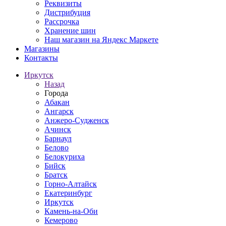
Реквизиты
Дистрибуция
Рассрочка
Хранение шин
Наш магазин на Яндекс Маркете
Магазины
Контакты
Иркутск
Назад
Города
Абакан
Ангарск
Анжеро-Судженск
Ачинск
Барнаул
Белово
Белокуриха
Бийск
Братск
Горно-Алтайск
Екатеринбург
Иркутск
Камень-на-Оби
Кемерово